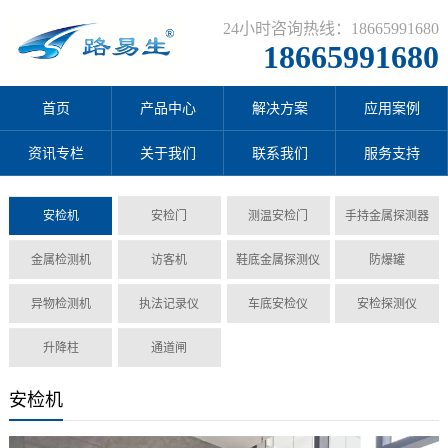
24小时咨询热线：18665991680
18665991680
首页
产品中心
解决方案
应用案例
资讯专栏
关于我们
联系我们
服务支持
安检机
安检门
测温安检门
手持金属探测器
金属检测机
访客机
鞋底金属探测仪
防爆罐
异物检测机
执法记录仪
车底安检仪
安检探测仪
升降柱
通道闸
安检机