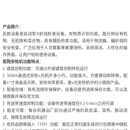
产品简介
：
此款设备是自动型X射线检查设备，有物质识别功能，能分辨出有机
物、无机物和混合物。具有辅助检查功能。适用于物流箱、编织袋的
安全检查，广泛应用于人员聚集等重要场所。采用简洁、人性化的操
作界面，让用户轻松使用设备。
医院安检机功能特点
：
》键盘控制功能：可通过外接键盘控制样机运行
》5030A通道式安检x光机外身小巧，功能强大，方便挪动和转移，配
备17寸液晶显示屏，安检效率更高，是x光安检机中的小钢炮产品。
》智能存储：具有选择存储保护，设备应提供选择保存功能，可以选
择图像并保存至文档.
》传送带速度控制功能：设备传送带速度在0.2-0.8m/s之间可调
》稳定可靠：每台机器出厂前均通过严格的高低温、湿热、振动测
试，保障无故障连续运行
》危险品图像插入（TIP）功能：能在正常扫描生成的行包图像中随机