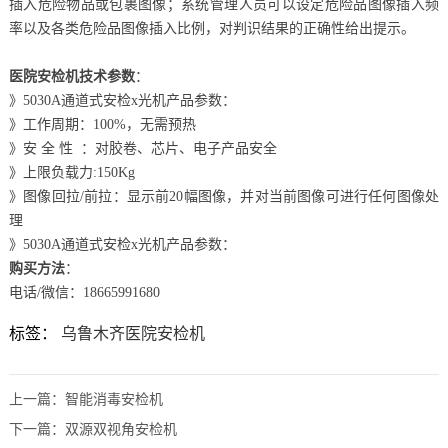
插入危险物品或包裹图像；系统管理人员可以设定危险品图像插入频
率以及各类危险品图像插入比例，对判识结果的正确性给出提示。
医院安检机技术参数
：
》5030A通道式安检x光机产品参数：
》工作周期：100%，无需预热
》安 全 性 ：对胶卷、芯片、电子产品安全
》上限负载力:150Kg
》图像回拉/前拉：显示前20幅图像，并对当前图像可进行任何图像处
理
》5030A通道式安检x光机产品参数：
购买方法
：
电话/微信：18665991680
标签：
乌鲁木齐医院安检机
上一篇：
智能消毒安检机
下一篇：
双源双视角安检机